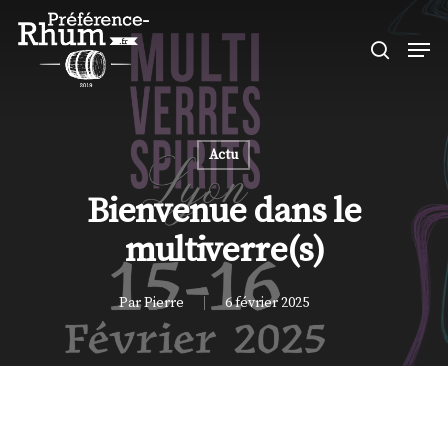
Skip
Men
to
search
Close
main
Menu
content
Actu
Bienvenue dans le
multiverre(s)
Par
Pierre
6 février 2025