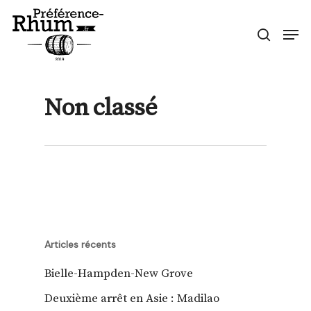
Skip
Men
to
search
Close
main
Menu
content
Non classé
Articles récents
Bielle-Hampden-New Grove
Deuxième arrêt en Asie : Madilao