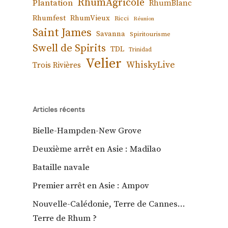
RhumAgricole
Plantation
RhumBlanc
Rhumfest
RhumVieux
Ricci
Réunion
Saint James
Savanna
Spiritourisme
Swell de Spirits
TDL
Trinidad
Velier
WhiskyLive
Trois Rivières
Articles récents
Bielle-Hampden-New Grove
Deuxième arrêt en Asie : Madilao
Bataille navale
Premier arrêt en Asie : Ampov
Nouvelle-Calédonie, Terre de Cannes…
Terre de Rhum ?