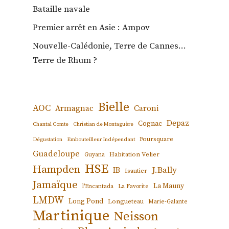
Bataille navale
Premier arrêt en Asie : Ampov
Nouvelle-Calédonie, Terre de Cannes…
Terre de Rhum ?
Bielle
AOC
Armagnac
Caroni
Depaz
Cognac
Chantal Comte
Christian de Montaguère
Foursquare
Dégustation
Embouteilleur Indépendant
Guadeloupe
Habitation Velier
Guyana
HSE
Hampden
J.Bally
IB
Isautier
Jamaïque
La Mauny
l'Encantada
La Favorite
LMDW
Long Pond
Longueteau
Marie-Galante
Martinique
Neisson