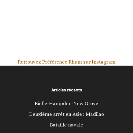
Retrouvez Préférence Rhum sur Instagram
[grace id="1"]
Articles récents
Bielle-Hampden-New Grove
Deuxième arrêt en Asie : Madilao
Bataille navale