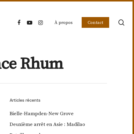
sea
facebook
youtube
instagram
À propos
Contact
ence Rhum
Articles récents
Bielle-Hampden-New Grove
Deuxième arrêt en Asie : Madilao