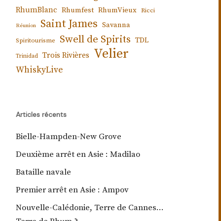
RhumBlanc
Rhumfest
RhumVieux
Ricci
Saint James
Savanna
Réunion
Swell de Spirits
TDL
Spiritourisme
Velier
Trois Rivières
Trinidad
WhiskyLive
Articles récents
Bielle-Hampden-New Grove
Deuxième arrêt en Asie : Madilao
Bataille navale
Premier arrêt en Asie : Ampov
Nouvelle-Calédonie, Terre de Cannes…