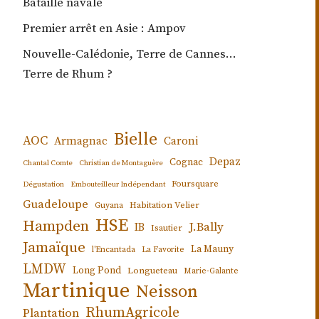
Bataille navale
Premier arrêt en Asie : Ampov
Nouvelle-Calédonie, Terre de Cannes…
Terre de Rhum ?
Bielle
AOC
Armagnac
Caroni
Depaz
Cognac
Chantal Comte
Christian de Montaguère
Foursquare
Dégustation
Embouteilleur Indépendant
Guadeloupe
Habitation Velier
Guyana
HSE
Hampden
J.Bally
IB
Isautier
Jamaïque
La Mauny
l'Encantada
La Favorite
LMDW
Long Pond
Longueteau
Marie-Galante
Martinique
Neisson
RhumAgricole
Plantation