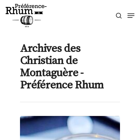
Skip
Men
to
search
Close
main
Menu
content
Archives des
Christian de
Montaguère -
Préférence Rhum