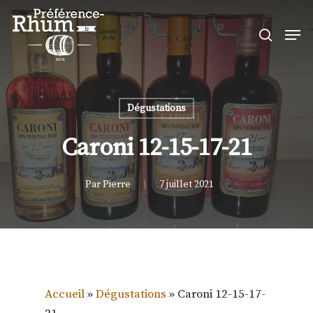
Skip
Men
to
search
Close
main
Menu
content
Dégustations
Caroni 12-15-17-21
Par
Pierre
7 juillet 2021
Accueil
»
Dégustations
»
Caroni 12-15-17-