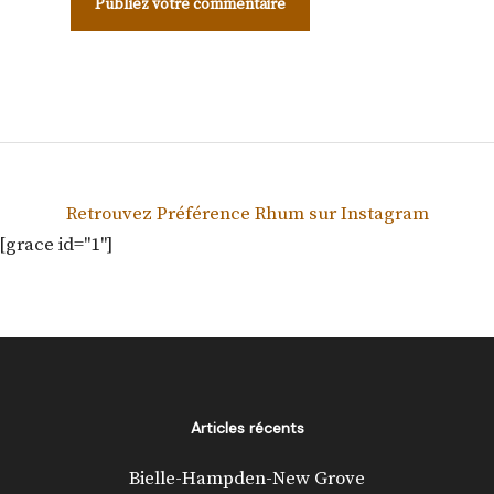
Retrouvez Préférence Rhum sur Instagram
[grace id="1"]
Articles récents
Bielle-Hampden-New Grove