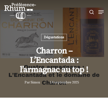
Skip
Men
to
search
Close
main
Menu
content
Dégustations
Charron –
L’Encantada :
l’armagnac au top !
Par
Simon
14 septembre 2025