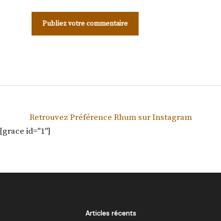
Retrouvez Préférence Rhum sur Instagram
[grace id="1"]
Articles récents