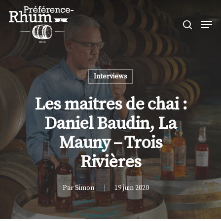
Skip
Men
to
search
Close
main
Menu
content
Interviews
Les maitres de chai :
Daniel Baudin, La
Mauny – Trois
Rivières
Par
Simon
19 juin 2020