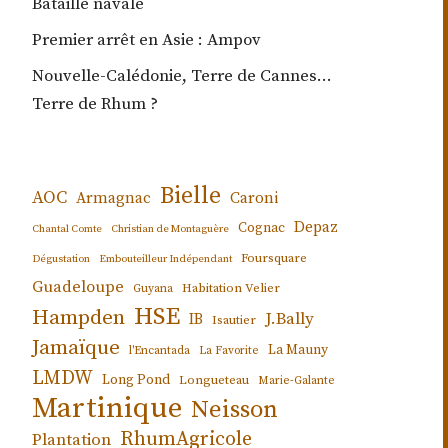
Bataille navale
Premier arrêt en Asie : Ampov
Nouvelle-Calédonie, Terre de Cannes…
Terre de Rhum ?
Bielle
AOC
Armagnac
Caroni
Depaz
Cognac
Chantal Comte
Christian de Montaguère
Foursquare
Dégustation
Embouteilleur Indépendant
Guadeloupe
Habitation Velier
Guyana
HSE
Hampden
J.Bally
IB
Isautier
Jamaïque
La Mauny
l'Encantada
La Favorite
LMDW
Long Pond
Longueteau
Marie-Galante
Martinique
Neisson
RhumAgricole
Plantation