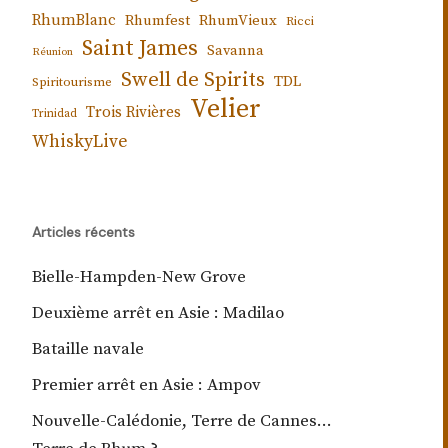
RhumBlanc
Rhumfest
RhumVieux
Ricci
Saint James
Savanna
Réunion
Swell de Spirits
TDL
Spiritourisme
Velier
Trois Rivières
Trinidad
WhiskyLive
Articles récents
Bielle-Hampden-New Grove
Deuxième arrêt en Asie : Madilao
Bataille navale
Premier arrêt en Asie : Ampov
Nouvelle-Calédonie, Terre de Cannes…