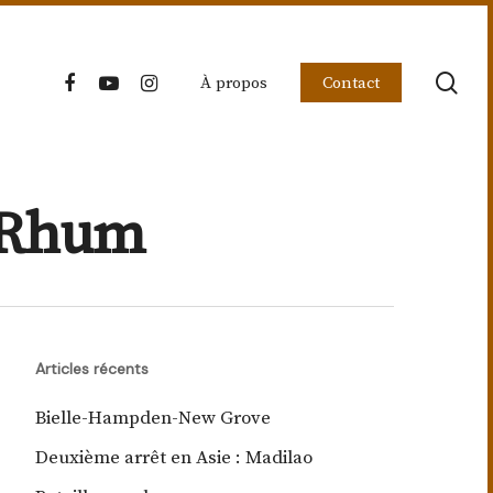
sea
facebook
youtube
instagram
À propos
Contact
e Rhum
Articles récents
Bielle-Hampden-New Grove
Deuxième arrêt en Asie : Madilao