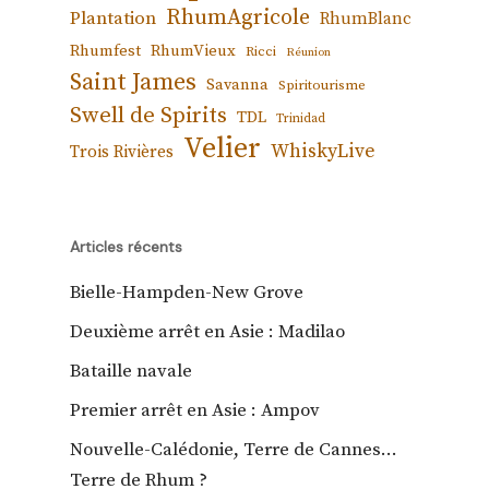
RhumAgricole
Plantation
RhumBlanc
Rhumfest
RhumVieux
Ricci
Réunion
Saint James
Savanna
Spiritourisme
Swell de Spirits
TDL
Trinidad
Velier
WhiskyLive
Trois Rivières
Articles récents
Bielle-Hampden-New Grove
Deuxième arrêt en Asie : Madilao
Bataille navale
Premier arrêt en Asie : Ampov
Nouvelle-Calédonie, Terre de Cannes…
Terre de Rhum ?