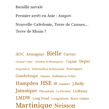
Bataille navale
Premier arrêt en Asie : Ampov
Nouvelle-Calédonie, Terre de Cannes…
Terre de Rhum ?
Bielle
AOC
Armagnac
Caroni
Depaz
Cognac
Chantal Comte
Christian de Montaguère
Foursquare
Dégustation
Embouteilleur Indépendant
Guadeloupe
Habitation Velier
Guyana
HSE
Hampden
J.Bally
IB
Isautier
Jamaïque
La Mauny
l'Encantada
La Favorite
LMDW
Long Pond
Longueteau
Marie-Galante
Martinique
Neisson