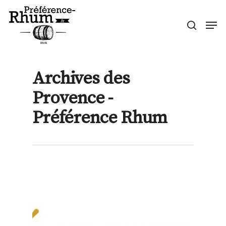
Skip
Men
to
search
Close
main
Menu
content
Archives des
Provence -
Préférence Rhum