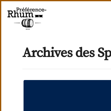
Skip
to
main
content
Archives des Sp