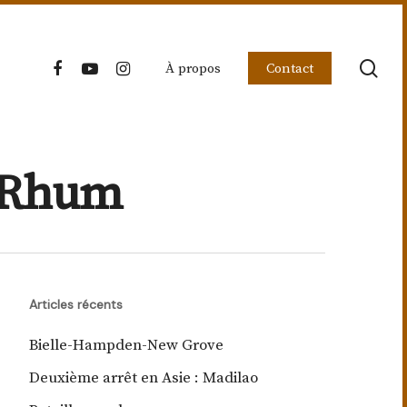
sea
facebook
youtube
instagram
À propos
Contact
e Rhum
Articles récents
Bielle-Hampden-New Grove
Deuxième arrêt en Asie : Madilao