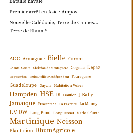
Bataille navale
Premier arrêt en Asie : Ampov
Nouvelle-Calédonie, Terre de Cannes…
Terre de Rhum ?
Bielle
AOC
Armagnac
Caroni
Depaz
Cognac
Chantal Comte
Christian de Montaguère
Foursquare
Dégustation
Embouteilleur Indépendant
Guadeloupe
Habitation Velier
Guyana
HSE
Hampden
J.Bally
IB
Isautier
Jamaïque
La Mauny
l'Encantada
La Favorite
LMDW
Long Pond
Longueteau
Marie-Galante
Martinique
Neisson
RhumAgricole
Plantation