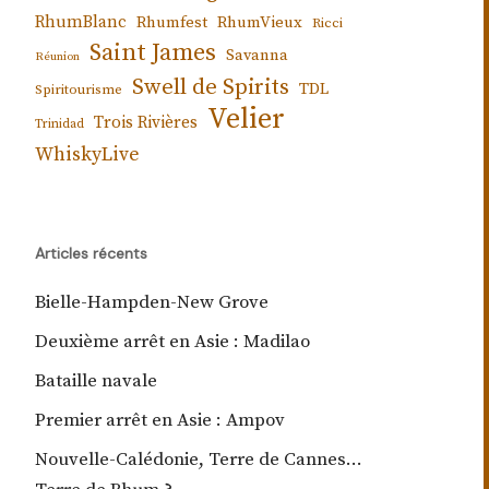
RhumBlanc
Rhumfest
RhumVieux
Ricci
Saint James
Savanna
Réunion
Swell de Spirits
TDL
Spiritourisme
Velier
Trois Rivières
Trinidad
WhiskyLive
Articles récents
Bielle-Hampden-New Grove
Deuxième arrêt en Asie : Madilao
Bataille navale
Premier arrêt en Asie : Ampov
Nouvelle-Calédonie, Terre de Cannes…