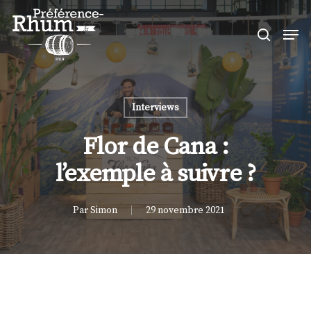
Skip
Men
to
search
Close
main
Menu
content
Interviews
Flor de Cana :
l’exemple à suivre ?
Par
Simon
29 novembre 2021