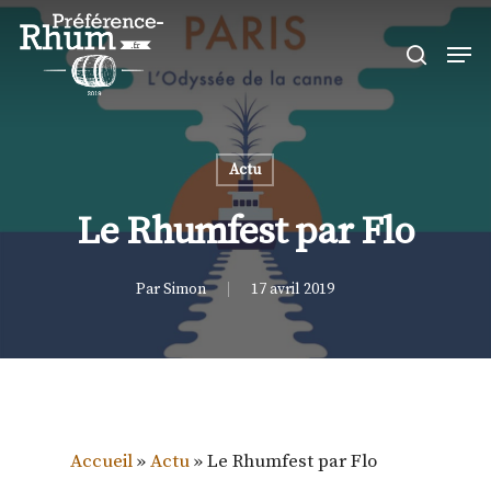
Skip
Men
to
search
Close
main
Menu
content
Actu
Le Rhumfest par Flo
Par
Simon
17 avril 2019
Accueil
»
Actu
»
Le Rhumfest par Flo