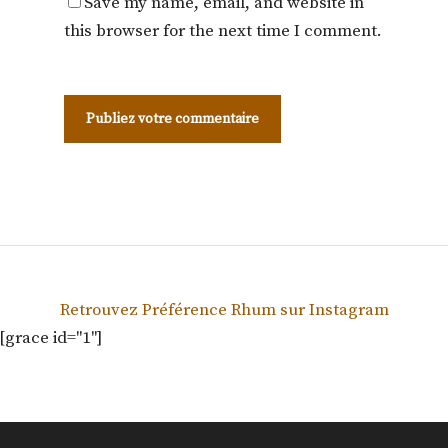
Save my name, email, and website in
this browser for the next time I comment.
Retrouvez Préférence Rhum sur Instagram
[grace id="1"]