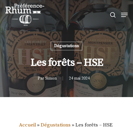
Skip
Men
to
search
Close
main
Menu
content
Dégustations
Les forêts – HSE
Par
Simon
24 mai 2024
Accueil
»
Dégustations
»
Les forêts – HSE