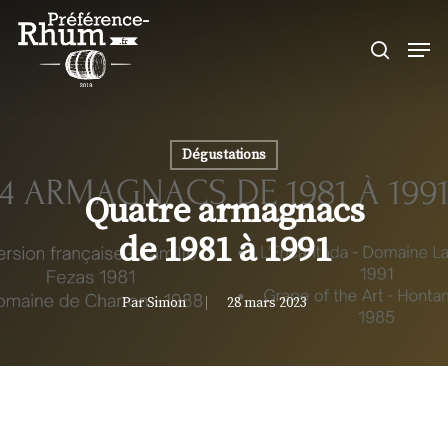
Skip
Men
to
search
Close
main
Menu
content
Dégustations
Quatre armagnacs
de 1981 à 1991
Par
Simon
28 mars 2023