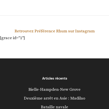
Retrouvez Préférence Rhum sur Instagram
[grace id="1"]
Articles récents
Bielle-Hampden-New Grove
Deuxième arrêt en Asie : Madilao
Bataille navale