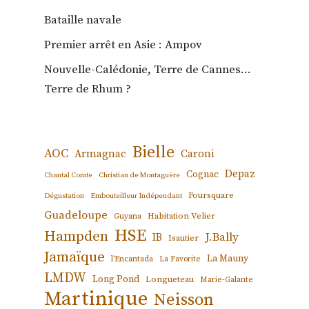
Bataille navale
Premier arrêt en Asie : Ampov
Nouvelle-Calédonie, Terre de Cannes…
Terre de Rhum ?
Bielle
AOC
Armagnac
Caroni
Depaz
Cognac
Chantal Comte
Christian de Montaguère
Foursquare
Dégustation
Embouteilleur Indépendant
Guadeloupe
Habitation Velier
Guyana
HSE
Hampden
J.Bally
IB
Isautier
Jamaïque
La Mauny
l'Encantada
La Favorite
LMDW
Long Pond
Longueteau
Marie-Galante
Martinique
Neisson