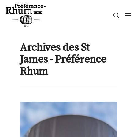
Skip
Men
to
search
Close
main
Menu
content
Archives des St
James - Préférence
Rhum