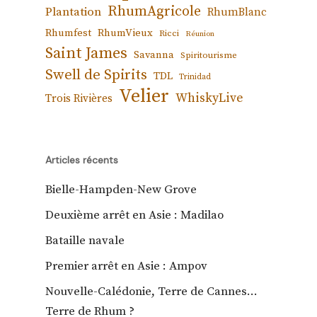
RhumAgricole
Plantation
RhumBlanc
Rhumfest
RhumVieux
Ricci
Réunion
Saint James
Savanna
Spiritourisme
Swell de Spirits
TDL
Trinidad
Velier
WhiskyLive
Trois Rivières
Articles récents
Bielle-Hampden-New Grove
Deuxième arrêt en Asie : Madilao
Bataille navale
Premier arrêt en Asie : Ampov
Nouvelle-Calédonie, Terre de Cannes…
Terre de Rhum ?