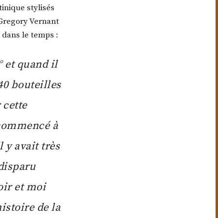
tinique stylisés
e Gregory Vernant
a dans le temps :
° et quand il
40 bouteilles
 cette
i commencé à
 y avait très
disparu
oir et moi
istoire de la