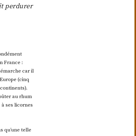
it perdurer
ofondément
n France :
démarche car il
’Europe (cinq
 continents).
goûter au rhum
 à ses licornes
s qu’une telle