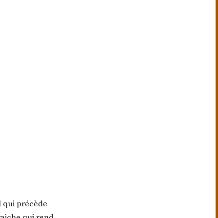
al qui précède
aiche qui rend