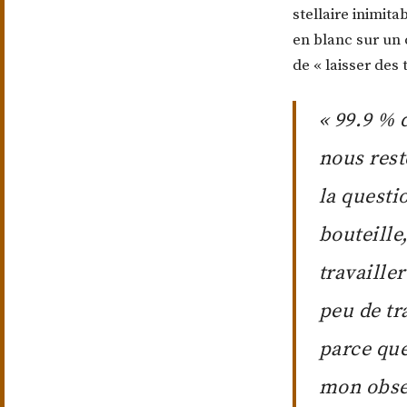
stellaire inimit
en blanc sur un 
de « laisser des
« 99.9 % 
nous rest
la questi
bouteille
travaille
peu de tr
parce que
mon obses