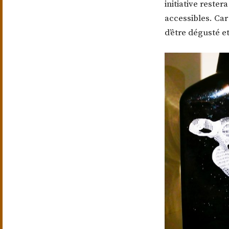
initiative reste
accessibles. Car
d’être dégusté e