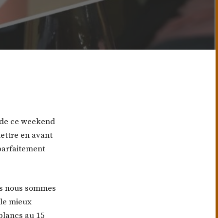
 de ce weekend
mettre en avant
parfaitement
us nous sommes
ble mieux
blancs au 15