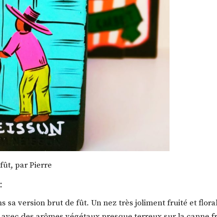
fût, par Pierre
:
s sa version brut de fût. Un nez très joliment fruité et flor
 avec des arômes végétaux presque terreux sur la canne fr