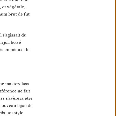
 et végétale,
hum brut de fut
 s’agissait du
 joli boisé
s en mieux : le
une masterclass
nférence ne fait
ass s’avèrera être
 nouveau bijou de
tist au style