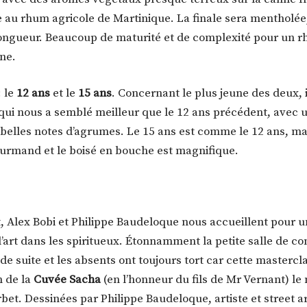
au rhum agricole de Martinique. La finale sera mentholée,
longueur. Beaucoup de maturité et de complexité pour un r
ne.
: le
12 ans
et le
15 ans
. Concernant le plus jeune des deux, il
qui nous a semblé meilleur que le 12 ans précédent, avec un
elles notes d’agrumes. Le 15 ans est comme le 12 ans, mai
ourmand et le boisé en bouche est magnifique.
, Alex Bobi et Philippe Baudeloque nous accueillent pour 
l’art dans les spiritueux. Étonnamment la petite salle de co
 de suite et les absents ont toujours tort car cette mastercl
n de la
Cuvée Sacha
(en l’honneur du fils de Mr Vernant) le
bet. Dessinées par Philippe Baudeloque, artiste et street ar