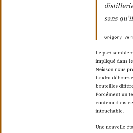
distiller
sans qu’i
Grégory Ver
Le pari semble r
impliqué dans le
Neisson nous pro
faudra débourser
bouteilles différ
Forcément un te
contenu dans ces
intouchable.
Une nouvelle éta